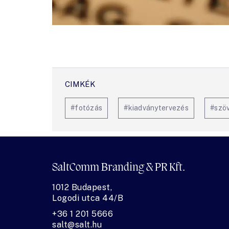
#fotózás
#kiadványtervezés
#szöv
SaltComm Branding & PR Kft.
1012 Budapest,
Logodi utca 44/B
+36 1 201 5666
salt@salt.hu