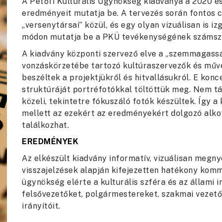
A Petőfi Kulturális Ügynökség kiadványa a 2020 é
eredményeit mutatja be. A tervezés során fontos c
„versenytársai” közül, és egy olyan vizuálisan is 
módon mutatja be a PKÜ tevékenységének számsze
A kiadvány központi szervező elve a „szemmagassá
vonzáskörzetébe tartozó kultúraszervezők és művé
beszéltek a projektjükről és hitvallásukról. E konc
struktúráját portréfotókkal töltöttük meg. Nem tá
közeli, tekintetre fókuszáló fotók készültek. Így 
mellett az ezekért az eredményekért dolgozó alk
találkozhat.
EREDMÉNYEK
Az elkészült kiadvány informatív, vizuálisan megny
visszajelzések alapján kifejezetten hatékony komm
ügynökség elérte a kulturális szféra és az állami
felsővezetőket, polgármestereket, szakmai vezet
irányítóit.