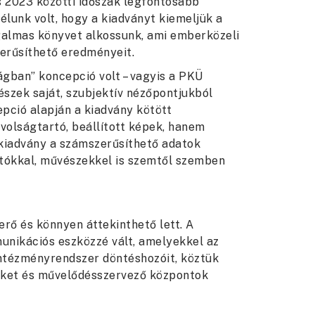
s 2023 közötti időszak legfontosabb
élunk volt, hogy a kiadványt kiemeljük a
izgalmas könyvet alkossunk, ami emberközeli
rűsíthető eredményeit.
gban” koncepció volt – vagyis a PKÜ
szek saját, szubjektív nézőpontjukból
epció alapján a kiadvány kötött
volságtartó, beállított képek, hanem
a kiadvány a számszerűsíthető adatok
otókkal, művészekkel is szemtől szemben
erő és könnyen áttekinthető lett. A
unikációs eszközzé vált, amelyekkel az
 intézményrendszer döntéshozóit, köztük
őket és művelődésszervező központok