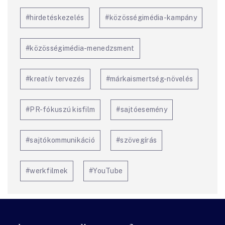
#hirdetéskezelés
#közösségimédia-kampány
#közösségimédia-menedzsment
#kreatív tervezés
#márkaismertség-növelés
#PR-fókuszú kisfilm
#sajtóesemény
#sajtókommunikáció
#szövegírás
#werkfilmek
#YouTube