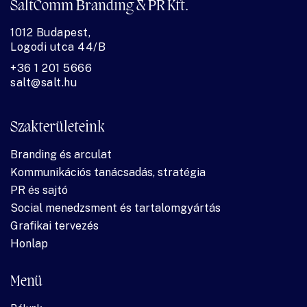
SaltComm Branding & PR Kft.
1012 Budapest,
Logodi utca 44/B
+36 1 201 5666
salt@salt.hu
Szakterületeink
Branding és arculat
Kommunikációs tanácsadás, stratégia
PR és sajtó
Social menedzsment és tartalomgyártás
Grafikai tervezés
Honlap
Menü