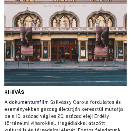
KIHÍVÁS
A
dokumentumfilm
Szilvássy Carola fordulatos és
eseményekben gazdag életútján keresztül mutatja
be a 19. század végi és 20. század eleji Erdély
történelmi viharokkal, tragédiákkal átszőtt
kulturális és társadalmi életét. Fontos feladatunk