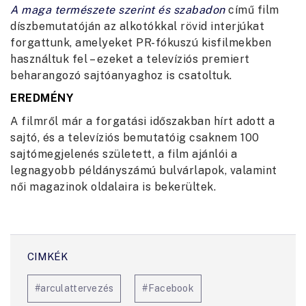
A maga természete szerint és szabadon
című film
díszbemutatóján az alkotókkal rövid interjúkat
forgattunk, amelyeket PR-fókuszú kisfilmekben
használtuk fel – ezeket a televíziós premiert
beharangozó sajtóanyaghoz is csatoltuk.
EREDMÉNY
A filmről már a forgatási időszakban hírt adott a
sajtó, és a televíziós bemutatóig csaknem 100
sajtómegjelenés született, a film ajánlói a
legnagyobb példányszámú bulvárlapok, valamint
női magazinok oldalaira is bekerültek.
#arculattervezés
#Facebook