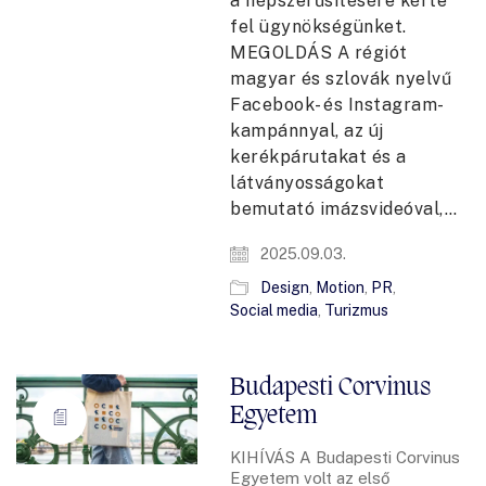
a népszerűsítésére kérte
fel ügynökségünket.
MEGOLDÁS A régiót
magyar és szlovák nyelvű
Facebook- és Instagram-
kampánnyal, az új
kerékpárutakat és a
látványosságokat
bemutató imázsvideóval,…
2025.09.03.
Design
,
Motion
,
PR
,
Social media
,
Turizmus
Budapesti Corvinus
Egyetem
KIHÍVÁS A Budapesti Corvinus
Egyetem volt az első