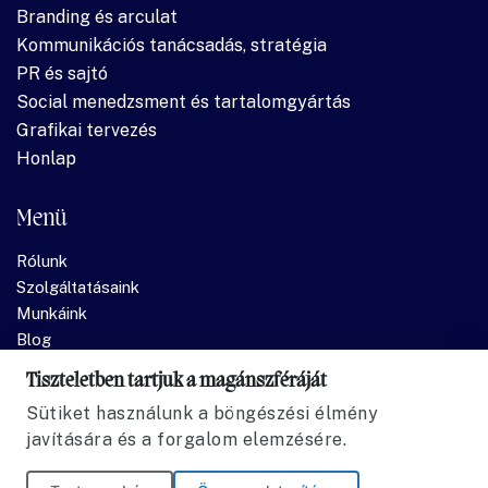
Branding és arculat
Kommunikációs tanácsadás, stratégia
PR és sajtó
Social menedzsment és tartalomgyártás
Grafikai tervezés
Honlap
Menü
Rólunk
Szolgáltatásaink
Munkáink
Blog
Kapcsolat
Tiszteletben tartjuk a magánszféráját
Sütiket használunk a böngészési élmény
javítására és a forgalom elemzésére.