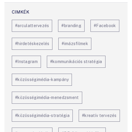
#arculattervezés
#branding
#Facebook
#hirdetéskezelés
#imázsfilmek
#Instagram
#kommunikációs stratégia
#közösségimédia-kampány
#közösségimédia-menedzsment
#közösségimédia-stratégia
#kreatív tervezés