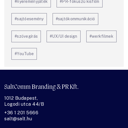
#nyereményjáték
#PR-fókuszú kisfilm
#sajtóesemény
#sajtókommunikáció
#szövegírás
#UX/UI design
#werkfilmek
#YouTube
SaltComm Branding & PR Kft.
1012 Budapest,
Logodi utca 44/B
+36 1 201 5666
salt@salt.hu