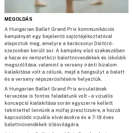
MEGOLDÁS
A Hungarian Ballet Grand Prix kommunikációs
kampányát egy bejelentő sajtótájékoztatóval
alapoztuk meg, amelyre a karácsonyi Diótörő-
szezonban került sor. A kampány első szakaszában
a hazai és nemzetközi balettnövendékek és iskoláik
megszólítása, valamint a verseny iránti bizalom
kialakítása volt a célunk, majd a hangsúlyt a balett
és a verseny népszerűsítésére helyeztük.
A Hungarian Ballet Grand Prix arculatának
tervezése is fontos feladatunk volt – a vizuális
koncepció kialakítása során egyszerre kellett
tekintettel lennünk a műfaj presztízsére, a hozzá
kapcsolódó vizuális elvárásokra és a 7-18 éves
balettnövendékek ízlésvilágára.