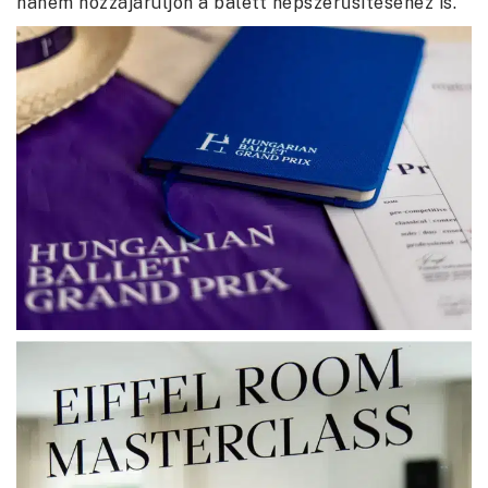
hanem hozzájáruljon a balett népszerűsítéséhez is.