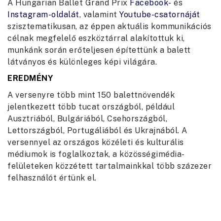
A Hungarian Ballet Grand Prix
Facebook-
és
Instagram-oldalát
, valamint
Youtube-csatornáját
szisztematikusan, az éppen aktuális kommunikációs
célnak megfelelő eszköztárral alakítottuk ki,
munkánk során erőteljesen építettünk a balett
látványos és különleges képi világára.
EREDMÉNY
A versenyre több mint 150 balettnövendék
jelentkezett több tucat országból, például
Ausztriából, Bulgáriából, Csehországból,
Lettországból, Portugáliából és Ukrajnából. A
versennyel az országos közéleti és kulturális
médiumok is foglalkoztak, a közösségimédia-
felületeken közzétett tartalmainkkal több százezer
felhasználót értünk el.