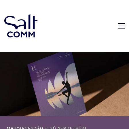
MAGYARORSZÁG ELSŐ NEMZETKÖZI