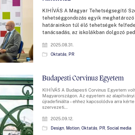
KIHÍVÁS A Magyar Tehetségsegítő Sze
tehetséggondozás egyik meghatározó 
határainkon túl élő tehetségek felfed
tanácsadás, az iskolákban dolgozó pe
2025.08.31.
Oktatás
,
PR
Budapesti Corvinus Egyetem
KIHÍVÁS A Budapesti Corvinus Egyetem volt 
Magyarországon. Az egyetem az alapítványi átá
újradefiniálta – ehhez kapcsolódva arra kér
szervezeti…
2025.09.12.
Design
,
Motion
,
Oktatás
,
PR
,
Social media