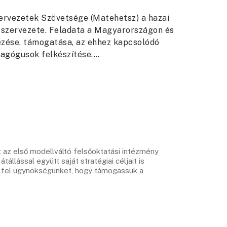
rvezetek Szövetsége (Matehetsz) a hazai
szervezete. Feladata a Magyarországon és
ezése, támogatása, az ehhez kapcsolódó
dagógusok felkészítése,…
az első modellváltó felsőoktatási intézmény
llással együtt saját stratégiai céljait is
te fel ügynökségünket, hogy támogassuk a