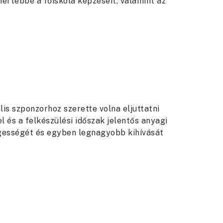
ertebbé a főiskola képzéseit, valamint az
is szponzorhoz szerette volna eljuttatni
el és a felkészülési időszak jelentős anyagi
egességét és egyben legnagyobb kihívását