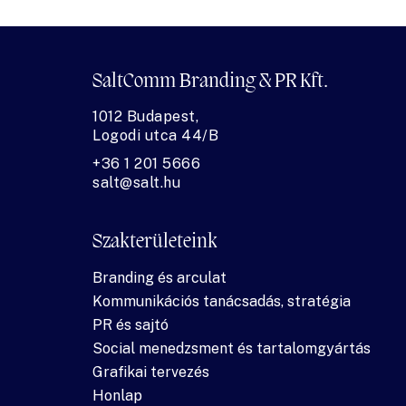
SaltComm Branding & PR Kft.
1012 Budapest,
Logodi utca 44/B
+36 1 201 5666
salt@salt.hu
Szakterületeink
Branding és arculat
Kommunikációs tanácsadás, stratégia
PR és sajtó
Social menedzsment és tartalomgyártás
Grafikai tervezés
Honlap