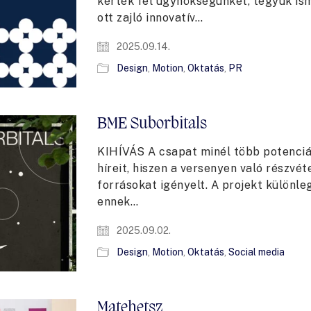
kérték fel ügynökségünket, tegyük ism
ott zajló innovatív…
2025.09.14.
Design
,
Motion
,
Oktatás
,
PR
BME Suborbitals
KIHÍVÁS A csapat minél több potenciál
híreit, hiszen a versenyen való részvét
forrásokat igényelt. A projekt különl
ennek…
2025.09.02.
Design
,
Motion
,
Oktatás
,
Social media
Matehetsz