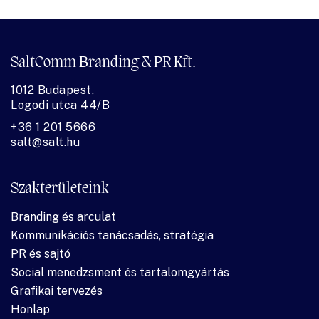
SaltComm Branding & PR Kft.
1012 Budapest,
Logodi utca 44/B
+36 1 201 5666
salt@salt.hu
Szakterületeink
Branding és arculat
Kommunikációs tanácsadás, stratégia
PR és sajtó
Social menedzsment és tartalomgyártás
Grafikai tervezés
Honlap